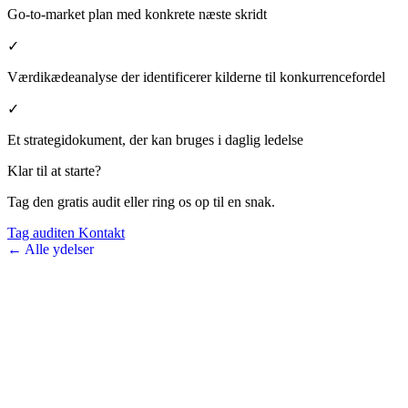
Go-to-market plan med konkrete næste skridt
✓
Værdikædeanalyse der identificerer kilderne til konkurrencefordel
✓
Et strategidokument, der kan bruges i daglig ledelse
Klar til at starte?
Tag den gratis audit eller ring os op til en snak.
Tag auditen
Kontakt
← Alle ydelser
VOKSEWERK
• • • vækst via udvikling
Forretningsudvikling og strategirådgivning for virksomheder med 5–
100 medarbejdere.