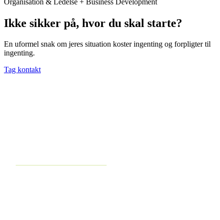
Organisation & Ledelse + Business Development
Ikke sikker på, hvor du skal starte?
En uformel snak om jeres situation koster ingenting og forpligter til
ingenting.
Tag kontakt
VOKSEWERK
• • • vækst via udvikling
Forretningsudvikling og strategirådgivning for virksomheder med 5–
100 medarbejdere.
Tag en gratis forretningsaudit →
YDELSER
Strategi & vækst
Organisation & ledelse