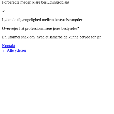
Forberedte møder, klare beslutningsoplæg
✓
Løbende tilgængelighed mellem bestyrelsesmøder
Overvejer I at professionalisere jeres bestyrelse?
En uformel snak om, hvad et samarbejde kunne betyde for jer.
Kontakt
← Alle ydelser
VOKSEWERK
• • • vækst via udvikling
Forretningsudvikling og strategirådgivning for virksomheder med 5–
100 medarbejdere.
Tag en gratis forretningsaudit →
YDELSER